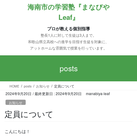
コ
ナ
海南市の学習塾『まなびや
ン
ビ
Leaf』
テ
ゲ
ン
ー
ツ
シ
プロが教える個別指導
に
ョ
塾長1人に対して生徒は3人まで。
移
ン
和歌山県立高校への進学を目指す生徒を対象に、
動
に
アットホームな雰囲気で授業を行っています。
移
動
posts
HOME
posts
お知らせ
定員について
2024年9月20日
/ 最終更新日 :
2024年9月20日
manabiya-leaf
お知らせ
定員について
こんにちは！