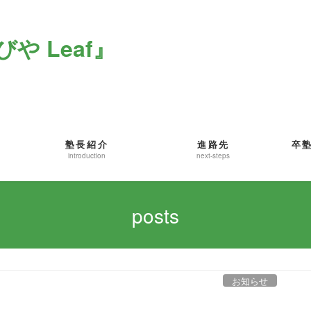
や Leaf』
塾長紹介
進路先
卒
introduction
next-steps
posts
お知らせ