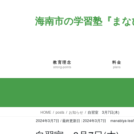
コ
ナ
ン
ビ
海南市の学習塾『まなび
テ
ゲ
ン
ー
ツ
シ
に
ョ
移
ン
動
に
移
教育理念
料金
動
strong-points
plans
HOME
posts
お知らせ
自習室 3月7日(木)
2024年3月7日
/ 最終更新日 :
2024年3月7日
manabiya-leaf