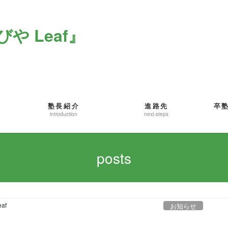
や Leaf』
塾長紹介
進路先
卒
introduction
next-steps
posts
eaf
お知らせ