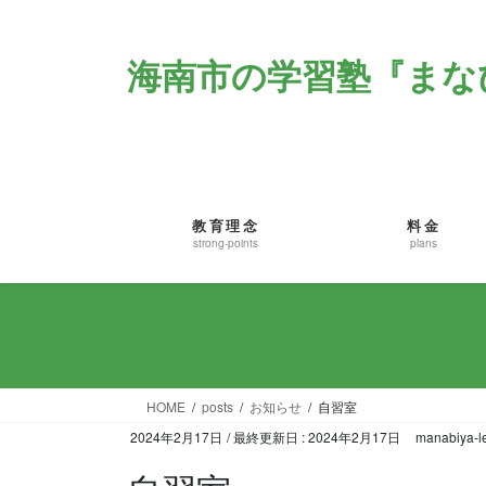
コ
ナ
ン
ビ
海南市の学習塾『まなび
テ
ゲ
ン
ー
ツ
シ
に
ョ
移
ン
動
に
移
教育理念
料金
動
strong-points
plans
HOME
posts
お知らせ
自習室
2024年2月17日
/ 最終更新日 :
2024年2月17日
manabiya-l