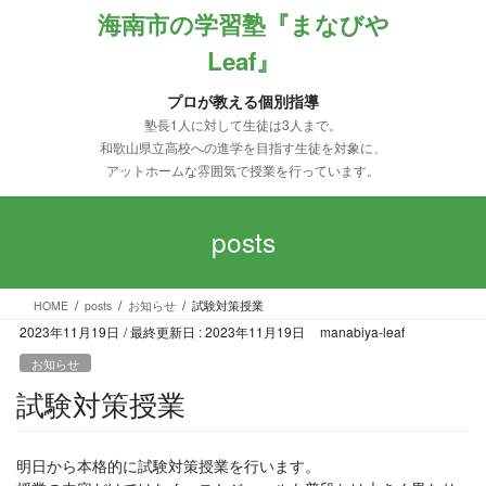
コ
ナ
海南市の学習塾『まなびや
ン
ビ
Leaf』
テ
ゲ
ン
ー
ツ
シ
プロが教える個別指導
に
ョ
塾長1人に対して生徒は3人まで。
移
ン
和歌山県立高校への進学を目指す生徒を対象に、
動
に
アットホームな雰囲気で授業を行っています。
移
動
posts
HOME
posts
お知らせ
試験対策授業
2023年11月19日
/ 最終更新日 :
2023年11月19日
manabiya-leaf
お知らせ
試験対策授業
明日から本格的に試験対策授業を行います。